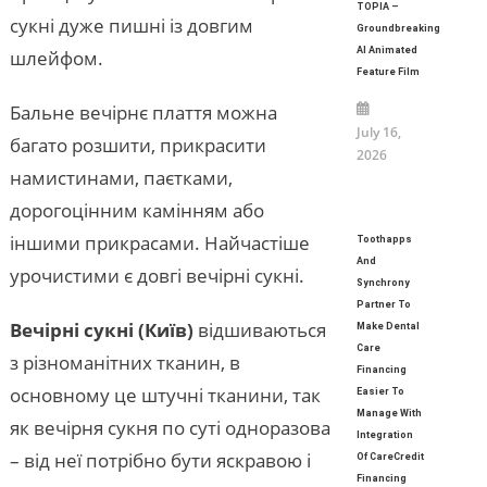
TOPIA –
сукні дуже пишні із довгим
Groundbreaking
AI Animated
шлейфом.
Feature Film
Бальне вечірнє плаття можна
July 16,
багато розшити, прикрасити
2026
намистинами, паєтками,
дорогоцінним камінням або
іншими прикрасами. Найчастіше
Toothapps
And
урочистими є довгі вечірні сукні.
Synchrony
Partner To
Вечірні сукні (Київ)
відшиваються
Make Dental
Care
з різноманітних тканин, в
Financing
основному це штучні тканини, так
Easier To
Manage With
як вечірня сукня по суті одноразова
Integration
– від неї потрібно бути яскравою і
Of CareCredit
Financing