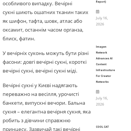
особливого випадку. Вечірні
Report)
сукні шиють ошатних тканин таких
July 16,
як шифон, тафта, шовк, атлас або
2026
оксамит, останнім часом органза,
блиск, фатин.
Imagen
У вечірніх суконь можуть бути різні
Network
Advances AI
фасони: довгі вечірні сукні, короткі
Content
вечірні сукні, вечірні сукні міді.
Infrastructure
For Creator
Networks
Вечірні сукні у Києві надягають
переважно на весілля, урочисті
July 16,
банкети, випускні вечори. Бальна
2026
сукня – елегантна вечірня сукня, яка
робить з дівчини справжню
COOL CAT
принцесу. Зазвичай такі вечірні