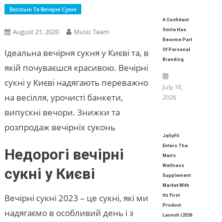
Весільні Та Вечірні Сукні
A Confident
August 21, 2020
Music Team
Smile Has
Become Part
Ідеальна вечірня сукня у Києві та, в
Of Personal
Branding
якій почуваєшся красивою. Вечірні
сукні у Києві надягають переважно
July 16,
на весілля, урочисті банкети,
2026
випускні вечори. Знижки та
розпродаж вечірніх суконь
JellyFil
Enters The
Недорогі вечірні
Men’s
Wellness
сукні у Києві
Supplement
Market With
Вечірні сукні 2023 – це сукні, які ми
Its First
Product
надягаємо в особливий день і з
Launch (2026