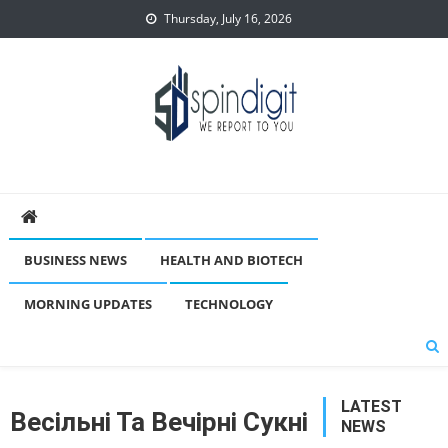
Skip
Thursday, July 16, 2026
to
content
Spindigit
BUSINESS NEWS
HEALTH AND BIOTECH
MORNING UPDATES
TECHNOLOGY
LATEST
Весільні Та Вечірні Сукні
NEWS